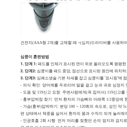
건전지
(AAA
형
2
개
)
를
교체할
때
+(
십자
)
드라이버를
사용하
심쿵이
훈련방법
1.
1:
단계
패드를
인체가
표시된
면이
위로
올라오도록
평평한
2.
2:
,
단계
심쿵이를
패드
중앙
점선으로
표시된
원안에
위치하
3.
3:
‘
’
단계
심폐소생술
기본
자세를
잡고
심쿵이를
표시등
에
점
-
의식 확인
:
양어깨를 두르리며 말을 걸고 눈과 귀로 심정지 
-
도움 및
119
신고 요청
:
주변사람에게
(
꼭 집어서
) 119
신고를
-
흉부압박점 찾기
:
먼저 환자의 가슴뼈의 아래쪽
1/2
중앙에 
-
가슴
(
흉부
)
압박하기
:
분당
100 ~ 120
회의 속도로
,
성인 약
5
편 상태에서 체중을 실어서 환자의 몸과 수직이 되게 눌러줘
-
인공호흡
2
회 시행
:
먼저 머리를 젖혔던 손의 엄지와 검지로