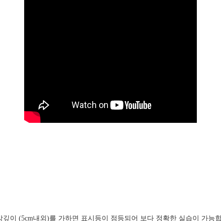
박깊이
(5cm
내외
)
를
가하면
표시등이
점등되어
보다
정확한
실습이
가능