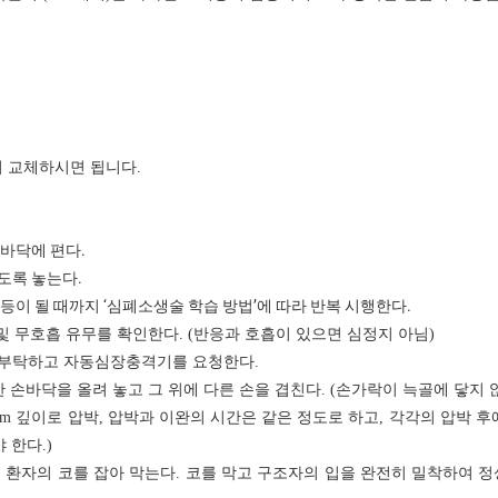
여
교체하시면
됩니다
.
.
바닥에
편다
.
도록
놓는다
‘
’
.
등이
될
때까지
심폐소생술
학습
방법
에
따라
반복
시행한다
및 무호흡 유무를 확인한다
. (
반응과 호흡이 있으면 심정지 아님
)
 부탁하고 자동심장충격기를 요청한다
.
한 손바닥을 올려 놓고 그 위에 다른 손을 겹친다
. (
손가락이 늑골에 닿지 
cm
깊이로 압박
,
압박과 이완의 시간은 같은 정도로 하고
,
각각의 압박 후
야 한다
.)
 환자의 코를 잡아 막는다
.
코를 막고 구조자의 입을 완전히 밀착하여 