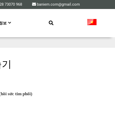
28 73070 968
baniem.com@gmail.com
정보
습기
 (hồi sức tim phổi)