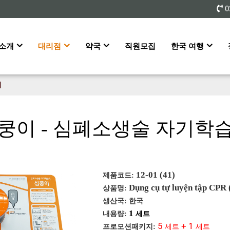
0
 소개
대리점
약국
직원모집
한국 여행
기
쿵이 - 심폐소생술 자기학
12-01 (41)
제품코드
:
Dụng cụ tự luyện tập CPR
상품명
:
생산국
:
한국
1
내용량
:
세트
5
+ 1
프로모션패키지
:
세트
세트