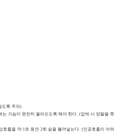
않도록 주의
)
에는 가슴이 완전히 올라오도록 해야 한다
. (
압박 시 양팔을 쭉
정상호흡을 약
1
초 동안
2
회 숨을 불어넣는다
. (
인공호흡이 어려