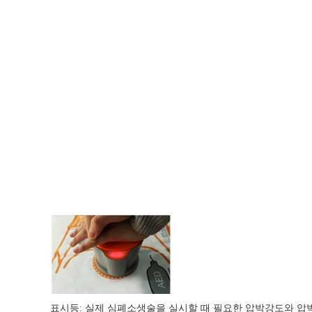
표시등
:
실제
심폐소생술을
실시할
때
필요한
압박강도와
압