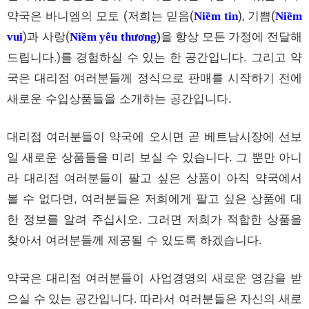
약국은
바니엠의
모토
(
저희는 믿음
(
),
기쁨
(
Niềm tin
Niềm
)
과 사랑
(
)
을 항상 모든 가정에 전달해
vui
Niềm yêu thương
드립니다
.)
를 경험하실 수 있는 한 공간입니다
.
그리고
약
국은
대리점
여러분들께
정식으로
판매를
시작하기
전에
새로운
수입상품들을
소개하는
공간입니다
.
대리점
여러분들이
약국에
오시면
곧
베트남시장에
선보
일
새로운
상품들을
미리
보실
수
있습니다
그
뿐만
아니
.
라
대리점
여러분들이
팔고
싶은
상품이
아직
약국에서
볼
수
없다면
여러분들은
저희에게
팔고
싶은
상품에
대
,
한
정보를
알려
주십시오
그러면
저희가
적합한
상품을
.
찾아서
여러분들께
제공될
수
있도록
하겠습니다
.
약국은
대리점
여러분들이
사업경영의
새로운
영감을
받
으실
수
있는
공간입니다
따라서
여러분들은
자신의
새로
.