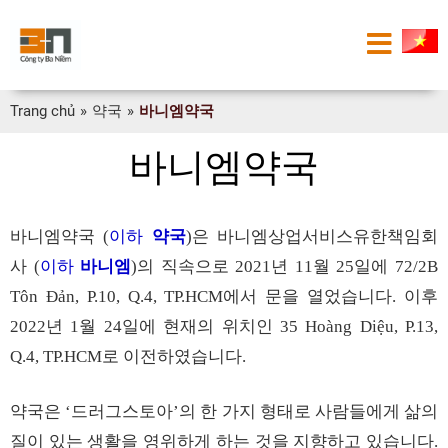
Trang chủ
»
약국
»
바니엠약국
바니엠약국
바니엠약국
이하
약국
은
바니엠상업서비스유한책임회
(
)
사
이하
바니엠
의
직속으로
년
월
일에
(
)
2021
11
25
72/2B
에서
문을
열었습니다
이후
Tôn Đản, P.10, Q.4, TP.HCM
.
년
월
일에
현재의
위치인
2022
1
24
35 Hoàng Diệu, P.13,
로
이전하였습니다
Q.4, TP.HCM
.
약국은
드러그스토아
의
한
가지
형태로
사람들에게
삶의
‘
’
질이
있는
생활을
영위하게
하는
것을
지향하고
있습니다
.