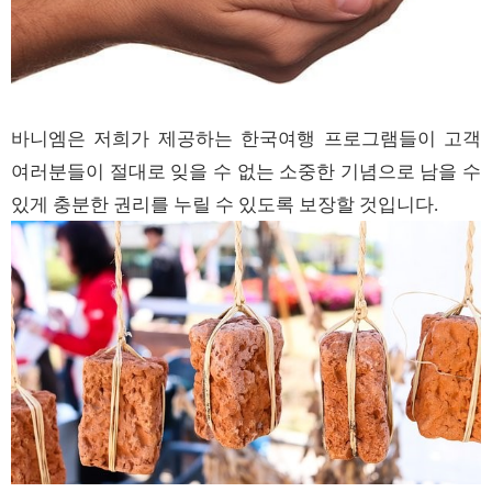
바니엠은
저희가
제공하는
한국여행
프로그램들이
고객
여러분들이
절대로
잊을
수
없는
소중한
기념으로
남을
수
있게
충분한
권리를
누릴
수
있도록
보장할
것입니다
.