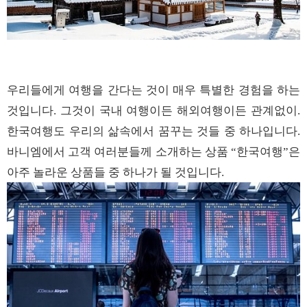
우리들에게
여행을
간다는
것이
매우
특별한
경험을
하는
것입니다
그것이
국내
여행이든
해외여행이든
관계없이
.
.
한국여행도
우리의
삶속에서
꿈꾸는
것들
중
하나입니다
.
바니엠에서
고객
여러분들께
소개하는
상품
한국여행
은
“
”
아주
놀라운
상품들
중
하나가
될
것입니다
.