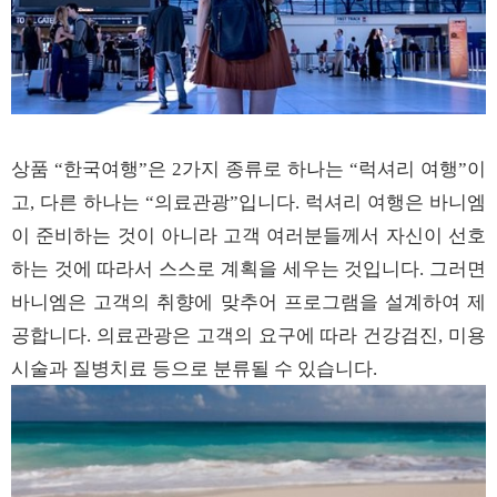
상품
한국여행
은
가지
종류로
하나는
럭셔리
여행
이
“
”
2
“
”
고
다른
하나는
의료관광
입니다
럭셔리
여행은
바니엠
,
“
”
.
이
준비하는
것이
아니라
고객
여러분들께서
자신이
선호
하는
것에
따라서
스스로
계획을
세우는
것입니다
그러면
.
바니엠은
고객의
취향에
맞추어
프로그램을
설계하여
제
공합니다
의료관광은
고객의
요구에
따라
건강검진
미용
.
,
시술과
질병치료
등으로
분류될
수
있습니다
.