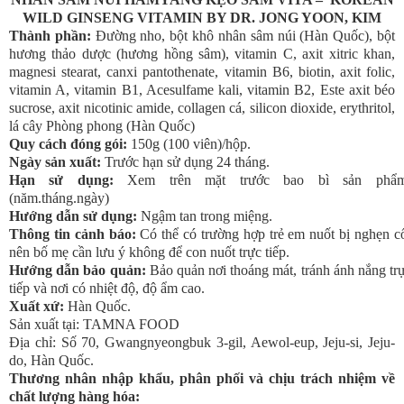
WILD GINSENG VITAMIN BY DR. JONG YOON, KIM
Thành phần:
Đường nho, bột khô nhân sâm núi (Hàn Quốc), bột
hương thảo dược (hương hồng sâm), vitamin C, axit xitric khan,
magnesi stearat, canxi pantothenate, vitamin B6, biotin, axit folic,
vitamin A, vitamin B1, Acesulfame kali, vitamin B2, Este axit béo
sucrose, axit nicotinic amide, collagen cá, silicon dioxide, erythritol,
lá cây Phòng phong (Hàn Quốc)
Quy cách đóng gói
:
150g (
100 viên)/hộp.
Ngày sản xuất:
Trước hạn sử dụng 24 tháng.
Hạn sử dụng:
Xem trên mặt trước bao bì sản phẩ
(năm.tháng.ngày)
Hướng dẫn sử dụng:
Ngậm tan trong miệng.
Thông tin cảnh báo:
Có thể có trường hợp trẻ em nuốt bị nghẹn c
nên bố mẹ cần lưu ý không để con nuốt trực tiếp.
Hướng dẫn bảo quản:
Bảo quản nơi thoáng mát, tránh ánh nắng tr
tiếp
và nơi có nhiệt độ, độ ẩm cao.
Xuất xứ
:
Hàn Qu
ốc.
Sản xuất tại: TAMNA FOOD
Địa chỉ: Số 70, Gwangnyeongbuk 3-gil, Aewol-eup, Jeju-si, Jeju-
do
, Hàn Qu
ốc.
Thương nhân nhập khẩu, phân phối và chịu trách nhiệm về
chất lượng hàng hóa: