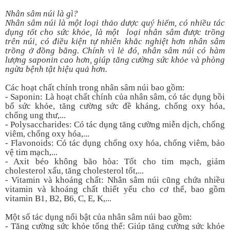
Nhân sâm núi là gì?
Nhân sâm núi là một loại thảo dược quý hiếm, có nhiều tác
dụng tốt cho sức khỏe, là một loại nhân sâm được trồng
trên núi, có điều kiện tự nhiên khắc nghiệt hơn nhân sâm
trồng ở đồng bằng. Chính vì lẻ đó, nhân sâm núi có hàm
lượng saponin cao hơn, giúp tăng cường sức khỏe và phòng
ngừa bệnh tật hiệu quả hơn.
Các hoạt chất chính trong nhân sâm núi bao gồm:
- Saponin: Là hoạt chất chính của nhân sâm, có tác dụng bồi
bổ sức khỏe, tăng cường sức đề kháng, chống oxy hóa,
chống ung thư,...
- Polysaccharides: Có tác dụng tăng cường miễn dịch, chống
viêm, chống oxy hóa,...
- Flavonoids: Có tác dụng chống oxy hóa, chống viêm, bảo
vệ tim mạch,...
- Axit béo không bão hòa: Tốt cho tim mạch, giảm
cholesterol xấu, tăng cholesterol tốt,...
- Vitamin và khoáng chất: Nhân sâm núi cũng chứa nhiều
vitamin và khoáng chất thiết yếu cho cơ thể, bao gồm
vitamin B1, B2, B6, C, E, K,...
Một số tác dụng nổi bật của nhân sâm núi bao gồm:
- Tăng cường sức khỏe tổng thể: Giúp tăng cường sức khỏe