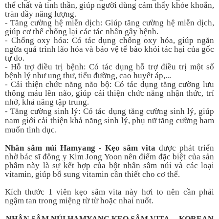
thể chất và tinh thần, giúp người dùng cảm thấy khỏe khoắn,
tràn đầy năng lượng.
- Tăng cường hệ miễn dịch: Giúp tăng cường hệ miễn dịch,
giúp cơ thể chống lại các tác nhân gây bệnh.
- Chống oxy hóa: Có tác dụng chống oxy hóa, giúp ngăn
ngừa quá trình lão hóa và bảo vệ tế bào khỏi tác hại của gốc
tự do.
- Hỗ trợ điều trị bệnh: Có tác dụng hỗ trợ điều trị một số
bệnh lý như ung thư, tiểu đường, cao huyết áp,...
- Cải thiện chức năng não bộ: Có tác dụng tăng cường lưu
thông máu lên não, giúp cải thiện chức năng nhận thức, trí
nhớ, khả năng tập trung.
- Tăng cường sinh lý: Có tác dụng tăng cường sinh lý, giúp
nam giới cải thiện khả năng sinh lý, phụ nữ tăng cường ham
muốn tình dục.
Nhân sâm núi Hamyang - Kẹo sâm vita
được phát triển
nhờ bác sĩ đông y Kim Jong Yoon nên điểm đặc biệt của sản
phẩm này là sự kết hợp của bột nhân sâm núi và các loại
vitamin, giúp bổ sung vitamin cần thiết cho cơ thể.
Kích thước 1 viên kẹo sâm vita này hơi to nên cần phải
ngậm tan trong miệng từ từ hoặc nhai nuốt.
NHÂN SÂM NÚI HAMYANG KẸO SÂM VITA
– KOREAN